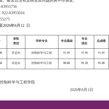
查。匿名且没有反映实质问题的将不作调查。
-83955756
：
022-83955016
955275
至
202
6
年
6
月
12
日
录取
专业
号
学科专业
专业基础
总成绩
类别
综合
99
非定向
控制科学与工程
91.80
91.8
0
91.8
0
58
非定向
控制科学与工程
90.80
91.20
91.08
工程学院
202
6
年
6
月
1
日