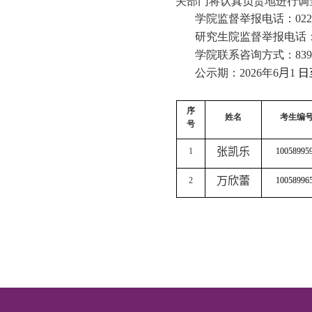
关部门将认真负责地进行调
学院监督举报电话：
022
研究生院监督举报电话
学院联系咨询方式：
83
公示期：
202
6
年
6
月
1
日
序
姓名
考生编
号
张凯乐
1
10058995
万欣蕾
2
10058996
控制科学与