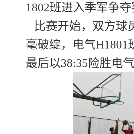
1802
班进入季军争夺
比赛开始，双方球
毫破绽，电气
H1801
最后以
38:35
险胜电