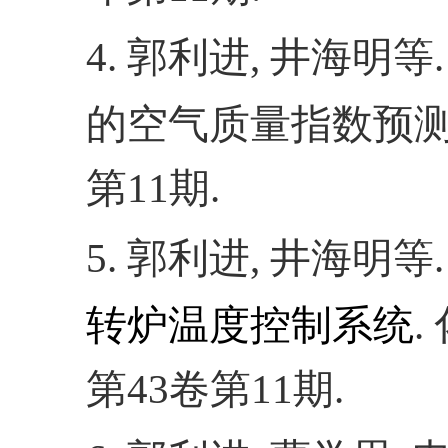
4.
郭利进
,
井海明等
.
的空气质量指数预
第
11
期
.
5.
郭利进
,
井海明等
.
转炉温度控制系统
.
第
43
卷第
11
期
.