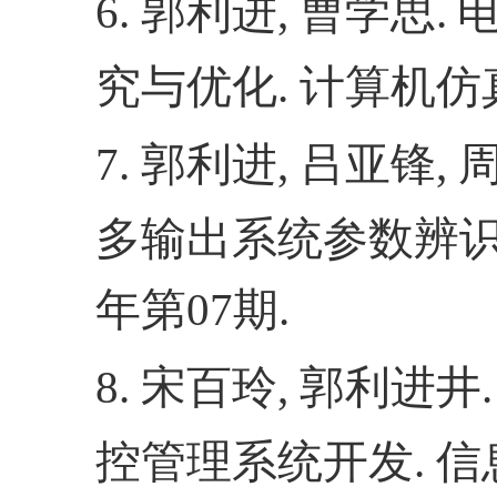
6.
郭利进
,
曹学思
.
究与优化
.
计算机仿
7.
郭利进
,
吕亚锋
,
多输出系统参数辨
年第
07
期
.
8.
宋百玲
,
郭利进井
.
控管理系统开发
.
信