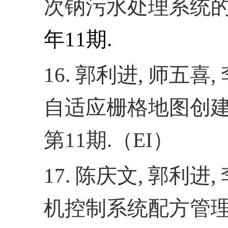
次钠污水处理系统
年
11
期
.
16.
郭利进
,
师五喜
,
自适应栅格地图创
第
11
期
.
（
EI
）
17.
陈庆文
,
郭利进
,
机控制系统配方管