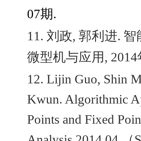
07
期
.
11.
刘政
,
郭利进
.
智
微型机与应用
, 2014
12. Lijin Guo, Shin 
Kwun. Algorithmic Ap
Points and Fixed Poin
Analysis,2014.04.
（
S