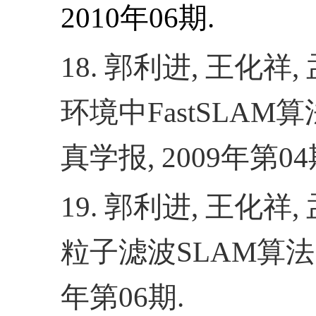
2010
年
06
期
.
18.
郭利进
,
王化祥
,
环境中
FastSLAM
算
真学报
, 2009
年第
04
19.
郭利进
,
王化祥
,
粒子滤波
SLAM
算法
年第
06
期
.