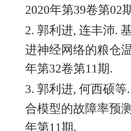
2020
年第
39
卷第
02
2.
郭利进
,
连丰沛
.
进神经网络的粮仓
年第
32
卷第
11
期
.
3.
郭利进
,
何西硕等
.
合模型的故障率预
年第
11
期
.