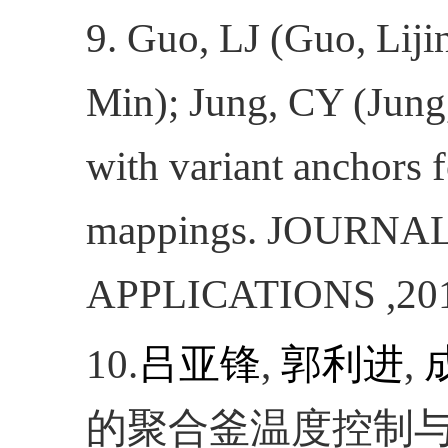
9. Guo, LJ (Guo, Lij
Min); Jung, CY (Jung
with variant anchors 
mappings. JOURNA
APPLICATIONS ,201
10.
吕亚锋
,
郭利进
,
的聚合釜温度控制